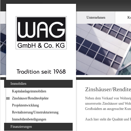
Unternehmen
Ko
Immobilien
Zinshäuser/Rendite
Kapitalanlageimmobilien
Zinshäuser/Renditeobjekte
Neben dem Verkauf von Wohneige
unsererseits Zinshäuser und Woh
Projektentwicklung
Großstädten an ausgesuchte Kun
Revitalisierung/Umstrukturierung
Immobilienbeteiligungen
Auch hier steht die Qualität und
Finanzierungen