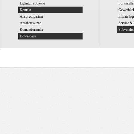
Eigentumsobjekte
Forwardfi
Kontakt
Gewerblic
Ansprechpartner
Private Eq
Anfahrtsskizze
Service & 
Kontaktformular
Subventio
Downloads