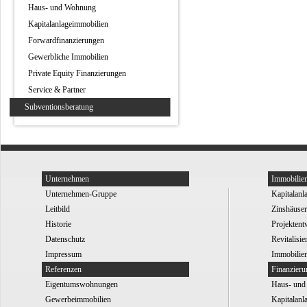
Haus- und Wohnung
Kapitalanlageimmobilien
Forwardfinanzierungen
Gewerbliche Immobilien
Private Equity Finanzierungen
Service & Partner
Subventionsberatung
Unternehmen
Immobilie
Unternehmen-Gruppe
Kapitalanl
Leitbild
Zinshäuser
Historie
Projektent
Datenschutz
Revitalisi
Impressum
Immobilien
Referenzen
Finanzier
Eigentumswohnungen
Haus- un
Gewerbeimmobilien
Kapitalanl